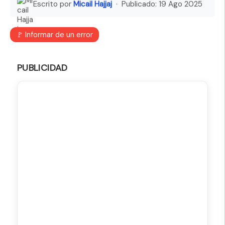
Escrito por
Micail Hajjaj
· Publicado:
19 Ago 2025
🚩 Informar de un error
PUBLICIDAD