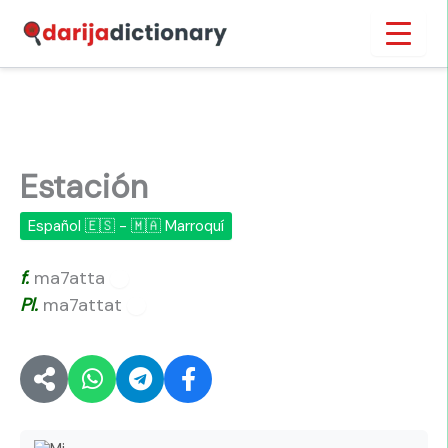
Ir
Inicio
›
Estación
al
contenido
Estación
Español 🇪🇸 - 🇲🇦 Marroquí
f.
ma7atta
🔊
Pl.
ma7attat
🔊