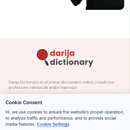
Darija Dictionary es el primer diccionario online creado por
profesores nativos de árabe marroquí
✉️
Contacto
Cookie Consent
📲
Redes Sociales
🤝🏼
Proponer palabras
Hi, we use cookies to ensure the website's proper operation,
to analyze traffic and performance, and to provide social
media features.
Cookie Settings