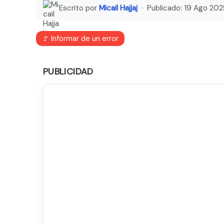
Escrito por
Micail Hajjaj
· Publicado:
19 Ago 202
🚩 Informar de un error
PUBLICIDAD