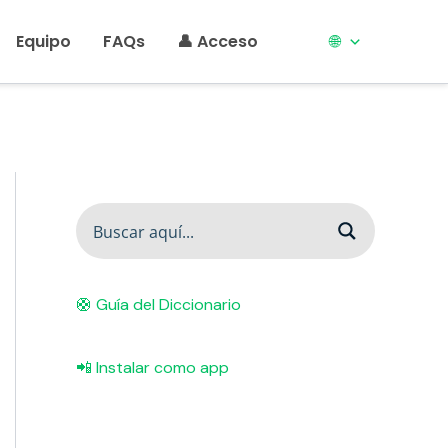
Equipo
FAQs
👤 Acceso
🌐
🛟 Guía del Diccionario
📲 Instalar como app