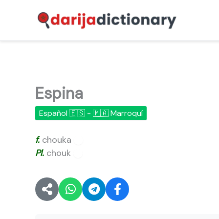
Ir
al
contenido
Espina
Español 🇪🇸 - 🇲🇦 Marroquí
f.
chouka
🔊
Pl.
chouk
🔊