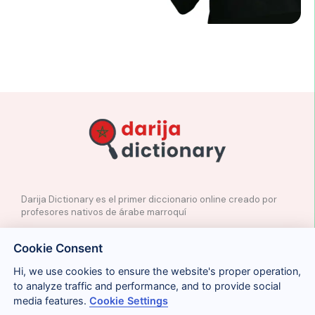
Darija Dictionary es el primer diccionario online creado por
profesores nativos de árabe marroquí
✉️
Contacto
Cookie Consent
📲
Redes Sociales
🤝🏼
Proponer palabras
Hi, we use cookies to ensure the website's proper operation,
to analyze traffic and performance, and to provide social
media features.
Cookie Settings