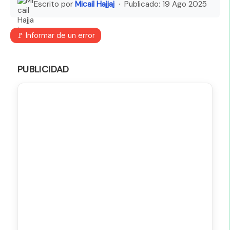
Escrito por
Micail Hajjaj
· Publicado:
19 Ago 2025
🚩 Informar de un error
PUBLICIDAD