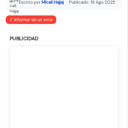
Escrito por
Micail Hajjaj
· Publicado:
19 Ago 2025
🚩 Informar de un error
PUBLICIDAD