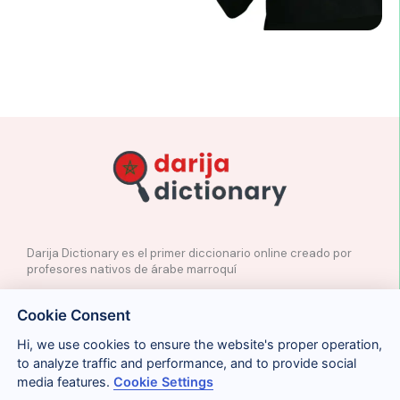
Darija Dictionary es el primer diccionario online creado por
profesores nativos de árabe marroquí
✉️
Contacto
Cookie Consent
📲
Redes Sociales
🤝🏼
Proponer palabras
Hi, we use cookies to ensure the website's proper operation,
to analyze traffic and performance, and to provide social
media features.
Cookie Settings