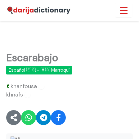
Ir
Inicio
›
Escarabajo
al
contenido
Escarabajo
Español 🇪🇸 - 🇲🇦 Marroquí
f.
khanfousa
🔊
khnafs
🔊