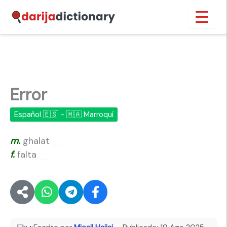
Ir
Inicio
›
Error
al
contenido
Error
Español 🇪🇸 - 🇲🇦 Marroquí
m.
ghalat
🔊
f.
falta
🔊