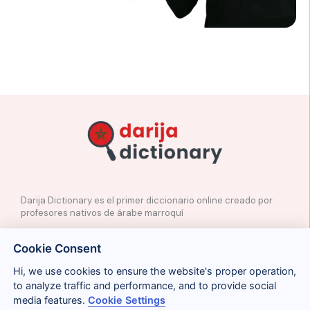
Darija Dictionary es el primer diccionario online creado por
profesores nativos de árabe marroquí
✉️
Contacto
Cookie Consent
📲
Redes Sociales
🤝🏼
Proponer palabras
Hi, we use cookies to ensure the website's proper operation,
to analyze traffic and performance, and to provide social
media features.
Cookie Settings