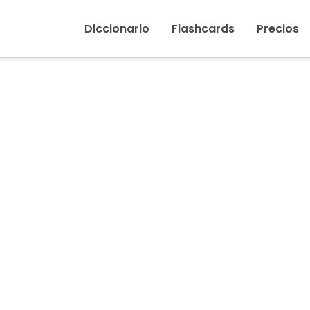
Inicio
›
Enemigo, enemiga
Diccionario
Flashcards
Precios