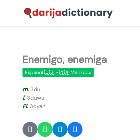
Ir
al
contenido
Enemigo, enemiga
Español 🇪🇸 - 🇲🇦 Marroquí
m.
3du
🔊
f.
3duwa
🔊
Pl.
3dyan
🔊