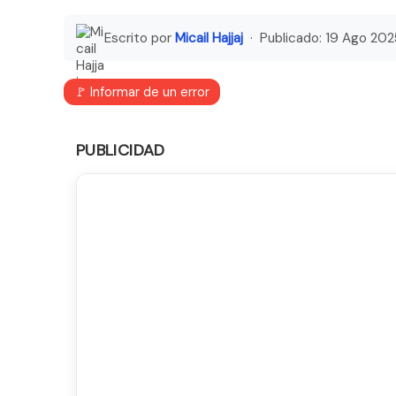
Escrito por
Micail Hajjaj
· Publicado:
19 Ago 202
🚩 Informar de un error
PUBLICIDAD