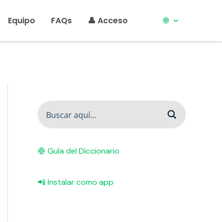
Equipo
FAQs
👤 Acceso
🌐
🛟 Guía del Diccionario
📲 Instalar como app