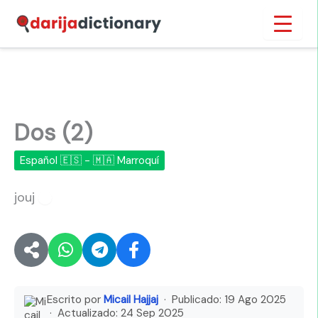
Ir
Inicio
›
Dos (2)
al
contenido
Dos (2)
Español 🇪🇸 - 🇲🇦 Marroquí
jouj
🔊
Escrito por
Micail Hajjaj
· Publicado:
19 Ago 2025
· Actualizado:
24 Sep 2025