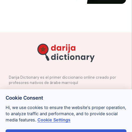
Darija Dictionary es el primer diccionario online creado por
profesores nativos de árabe marroquí
✉️
Contacto
Cookie Consent
📲
Redes Sociales
🤝🏼
Proponer palabras
Hi, we use cookies to ensure the website's proper operation,
to analyze traffic and performance, and to provide social
media features.
Cookie Settings
Legal
Cookies
Privacidad
Condiciones