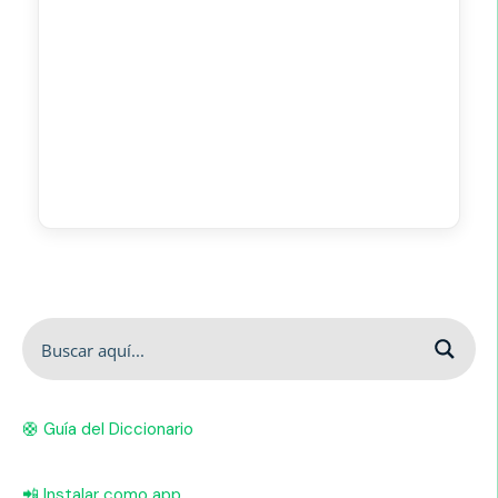
🛟 Guía del Diccionario
📲 Instalar como app