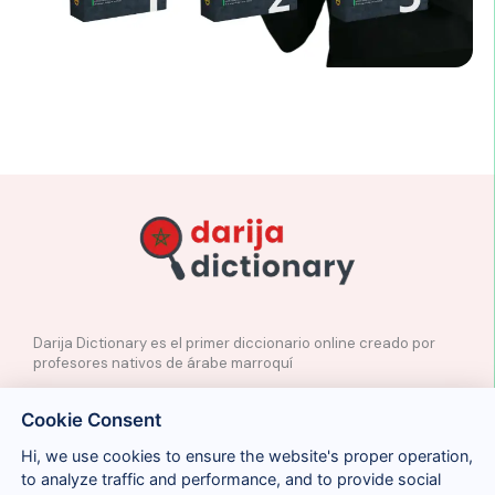
Darija Dictionary es el primer diccionario online creado por
profesores nativos de árabe marroquí
✉️
Contacto
Cookie Consent
📲
Redes Sociales
🤝🏼
Proponer palabras
Hi, we use cookies to ensure the website's proper operation,
to analyze traffic and performance, and to provide social