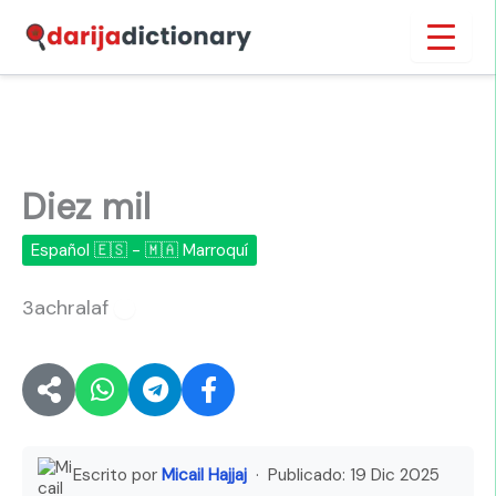
Ir
Inicio
›
Diez mil
al
contenido
Diez mil
Español 🇪🇸 - 🇲🇦 Marroquí
3achralaf
🔊
Escrito por
Micail Hajjaj
· Publicado:
19 Dic 2025