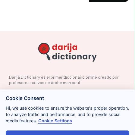
Darija Dictionary es el primer diccionario online creado por
profesores nativos de árabe marroquí
✉️
Contacto
Cookie Consent
📲
Redes Sociales
🤝🏼
Proponer palabras
Hi, we use cookies to ensure the website's proper operation,
to analyze traffic and performance, and to provide social
media features.
Cookie Settings
Legal
Cookies
Privacidad
Condiciones