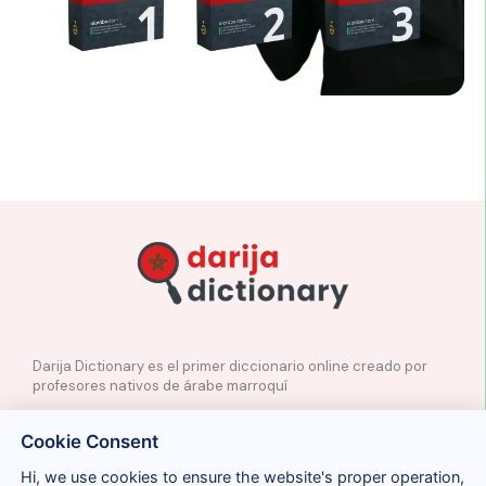
Darija Dictionary es el primer diccionario online creado por
profesores nativos de árabe marroquí
✉️
Contacto
Cookie Consent
📲
Redes Sociales
🤝🏼
Proponer palabras
Hi, we use cookies to ensure the website's proper operation,