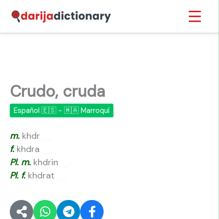
Ir
Inicio
›
Crudo, cruda
al
contenido
Crudo, cruda
Español 🇪🇸 - 🇲🇦 Marroquí
m.
khdr
🔊
f.
khdra
🔊
Pl.
m.
khdrin
🔊
Pl.
f.
khdrat
🔊