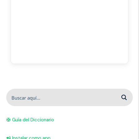
🛟 Guía del Diccionario
📲 Instalar como app