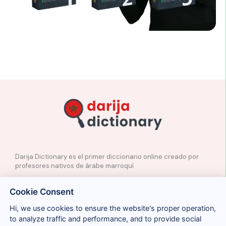
Darija Dictionary es el primer diccionario online creado por
profesores nativos de árabe marroquí
✉️
Contacto
Cookie Consent
📲
Redes Sociales
🤝🏼
Proponer palabras
Hi, we use cookies to ensure the website's proper operation,
to analyze traffic and performance, and to provide social