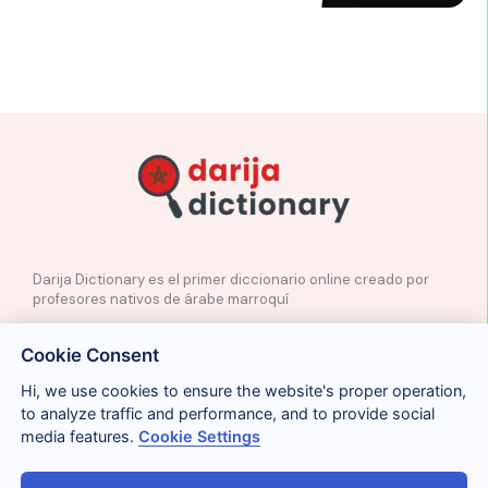
Darija Dictionary es el primer diccionario online creado por
profesores nativos de árabe marroquí
✉️
Contacto
Cookie Consent
📲
Redes Sociales
🤝🏼
Proponer palabras
Hi, we use cookies to ensure the website's proper operation,
to analyze traffic and performance, and to provide social
media features.
Cookie Settings
Legal
Cookies
Privacidad
Condiciones