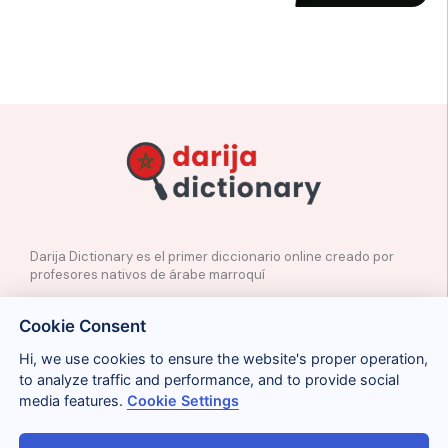
Darija Dictionary es el primer diccionario online creado por
profesores nativos de árabe marroquí
✉️
Contacto
Cookie Consent
📲
Redes Sociales
🤝🏼
Proponer palabras
Hi, we use cookies to ensure the website's proper operation,
to analyze traffic and performance, and to provide social
media features.
Cookie Settings
Legal
Cookies
Privacidad
Condiciones