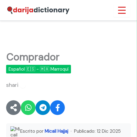
Ir
Inicio
›
Comprador
al
contenido
Comprador
Español 🇪🇸 - 🇲🇦 Marroquí
shari
🔊
Escrito por
Micail Hajjaj
· Publicado:
12 Dic 2025