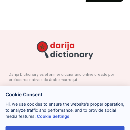
Darija Dictionary es el primer diccionario online creado por
profesores nativos de árabe marroquí
✉️
Contacto
Cookie Consent
📲
Redes Sociales
🤝🏼
Proponer palabras
Hi, we use cookies to ensure the website's proper operation,
to analyze traffic and performance, and to provide social
media features.
Cookie Settings
Legal
Cookies
Privacidad
Condiciones