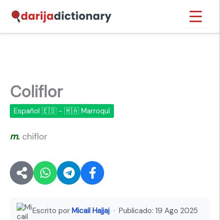
Ir
Inicio
›
Coliflor
al
contenido
Coliflor
Español 🇪🇸 - 🇲🇦 Marroquí
m.
chiflor
🔊
Escrito por
Micail Hajjaj
· Publicado:
19 Ago 2025