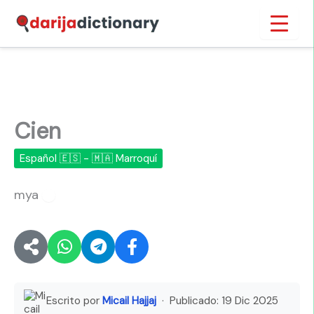
Ir
Inicio
›
Cien
al
contenido
Cien
Español 🇪🇸 - 🇲🇦 Marroquí
mya
🔊
Escrito por
Micail Hajjaj
· Publicado:
19 Dic 2025