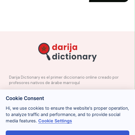
Darija Dictionary es el primer diccionario online creado por
profesores nativos de árabe marroquí
✉️
Contacto
Cookie Consent
📲
Redes Sociales
🤝🏼
Proponer palabras
Hi, we use cookies to ensure the website's proper operation,
to analyze traffic and performance, and to provide social
media features.
Cookie Settings
Legal
Cookies
Privacidad
Condiciones