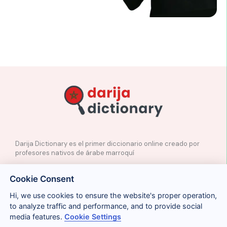
Darija Dictionary es el primer diccionario online creado por
profesores nativos de árabe marroquí
✉️
Contacto
Cookie Consent
📲
Redes Sociales
🤝🏼
Proponer palabras
Hi, we use cookies to ensure the website's proper operation,
to analyze traffic and performance, and to provide social
media features.
Cookie Settings