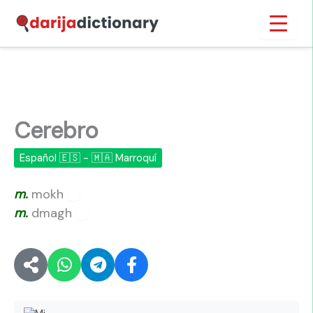
Ir
Inicio
›
Cerebro
al
contenido
Cerebro
Español 🇪🇸 - 🇲🇦 Marroquí
m.
mokh
🔊
m.
dmagh
🔊