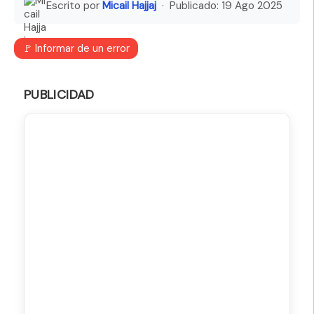
Escrito por
Micail Hajjaj
· Publicado:
19 Ago 2025
🚩 Informar de un error
PUBLICIDAD