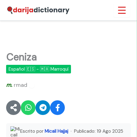
Ir
Inicio
›
Ceniza
al
contenido
Ceniza
Español 🇪🇸 - 🇲🇦 Marroquí
m.
rmad
🔊
Escrito por
Micail Hajjaj
· Publicado:
19 Ago 2025