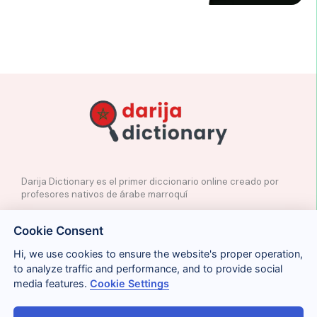
Darija Dictionary es el primer diccionario online creado por
profesores nativos de árabe marroquí
✉️
Contacto
Cookie Consent
📲
Redes Sociales
🤝🏼
Proponer palabras
Hi, we use cookies to ensure the website's proper operation,
to analyze traffic and performance, and to provide social
media features.
Cookie Settings
Legal
Cookies
Privacidad
Condiciones