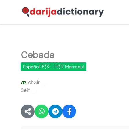
Ir
al
contenido
Cebada
Español 🇪🇸 - 🇲🇦 Marroquí
m.
ch3ir
🔊
3elf
🔊