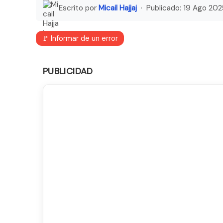
Escrito por
Micail Hajjaj
· Publicado:
19 Ago 202
🚩 Informar de un error
PUBLICIDAD