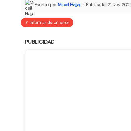
Escrito por
Micail Hajjaj
· Publicado:
21 Nov 202
🚩 Informar de un error
PUBLICIDAD