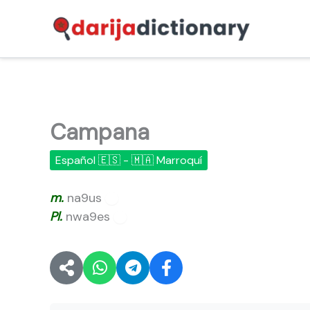
Ir
al
contenido
Campana
Español 🇪🇸 - 🇲🇦 Marroquí
m.
na9us
🔊
Pl.
nwa9es
🔊