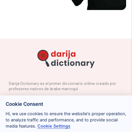
Darija Dictionary es el primer diccionario online creado por
profesores nativos de árabe marroquí
✉️
Contacto
Cookie Consent
📲
Redes Sociales
🤝🏼
Proponer palabras
Hi, we use cookies to ensure the website's proper operation,
to analyze traffic and performance, and to provide social
media features.
Cookie Settings