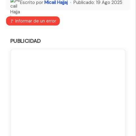
Escrito por
Micail Hajjaj
· Publicado:
19 Ago 2025
🚩 Informar de un error
PUBLICIDAD