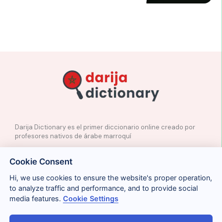
Darija Dictionary es el primer diccionario online creado por
profesores nativos de árabe marroquí
✉️
Contacto
Cookie Consent
📲
Redes Sociales
🤝🏼
Proponer palabras
Hi, we use cookies to ensure the website's proper operation,
to analyze traffic and performance, and to provide social
media features.
Cookie Settings
Legal
Cookies
Privacidad
Condiciones