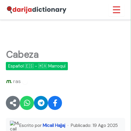
Ir
Inicio
›
Cabeza
al
contenido
Cabeza
Español 🇪🇸 - 🇲🇦 Marroquí
m.
ras
🔊
Escrito por
Micail Hajjaj
· Publicado:
19 Ago 2025