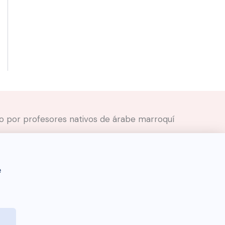
ado por profesores nativos de árabe marroquí
e
Darija Dictionary 🇲🇦 © 2026