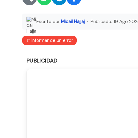
Escrito por
Micail Hajjaj
· Publicado:
19 Ago 202
🚩 Informar de un error
PUBLICIDAD