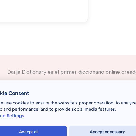
Darija Dictionary es el primer diccionario online cre
✉️
Contacto
kie Consent
📲
Redes Sociales
🤝🏼
Proponer palabras
we use cookies to ensure the website's proper operation, to analyz
fic and performance, and to provide social media features.
ie Settings
Accept all
Accept necessary
Términos y condiciones
Gestionar cookies