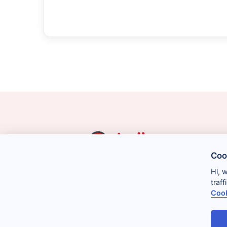
Coo
Hi, 
traf
Cook
Legal
Cookies
Privacidad
Condiciones