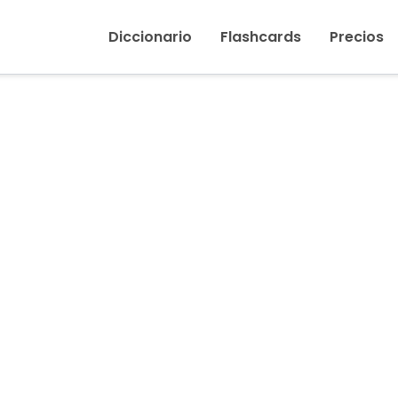
Inicio
›
Borracho, borracha
Diccionario
Flashcards
Precios