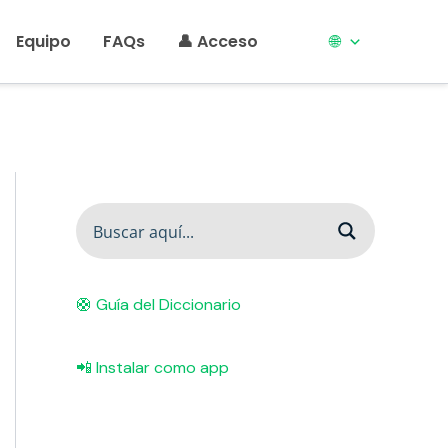
Equipo
FAQs
👤 Acceso
🌐
🛟 Guía del Diccionario
📲 Instalar como app