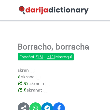
Ir
al
contenido
Borracho, borracha
Español 🇪🇸 - 🇲🇦 Marroquí
skran
🔊
f.
skrana
🔊
Pl.
m.
skranin
🔊
Pl.
f.
skranat
🔊