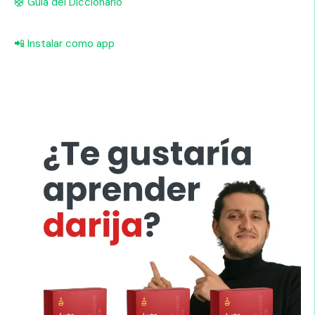
🛟 Guía del Diccionario
📲 Instalar como app