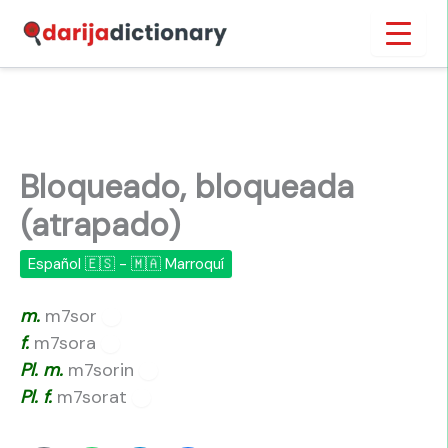
Ir
Inicio
›
Bloqueado, bloqueada (atrapado)
al
contenido
Bloqueado, bloqueada
(atrapado)
Español 🇪🇸 - 🇲🇦 Marroquí
m.
m7sor
🔊
f.
m7sora
🔊
Pl.
m.
m7sorin
🔊
Pl.
f.
m7sorat
🔊