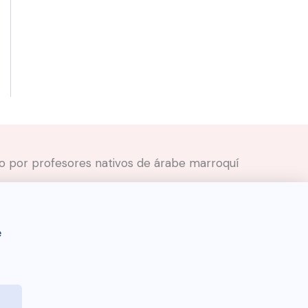
ado por profesores nativos de árabe marroquí
e
Darija Dictionary 🇲🇦 © 2026