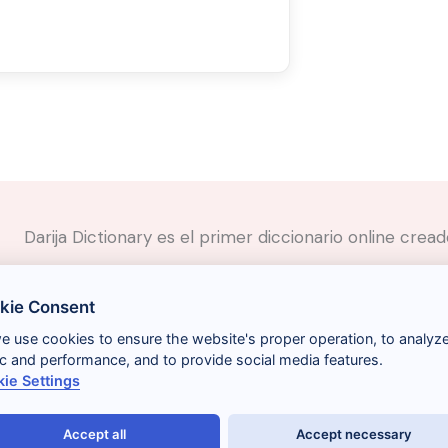
Darija Dictionary es el primer diccionario online cre
✉️
Contacto
kie Consent
📲
Redes Sociales
🤝🏼
Proponer palabras
we use cookies to ensure the website's proper operation, to analyz
fic and performance, and to provide social media features.
ie Settings
Accept all
Accept necessary
Términos y condiciones
Gestionar cookies