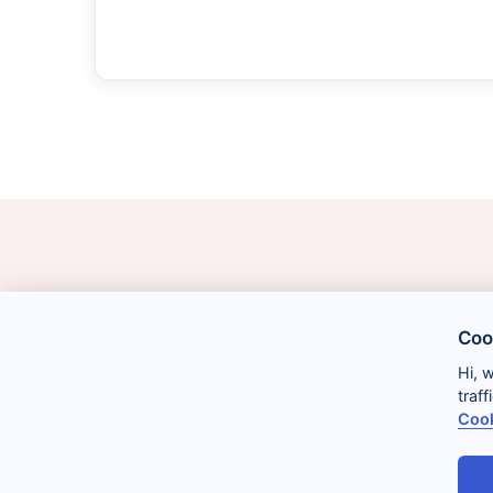
Coo
Hi, 
traf
Cook
Legal
Cookies
Privacidad
Condiciones