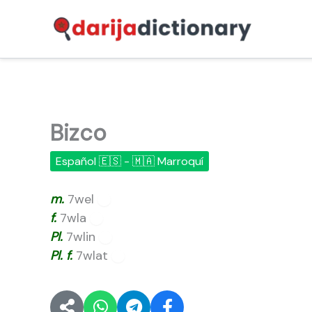
Ir
al
contenido
Bizco
Español 🇪🇸 - 🇲🇦 Marroquí
m.
7wel
🔊
f.
7wla
🔊
Pl.
7wlin
🔊
Pl.
f.
7wlat
🔊