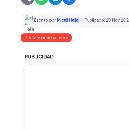
Escrito por
Micail Hajjaj
· Publicado:
28 Nov 202
🚩 Informar de un error
PUBLICIDAD