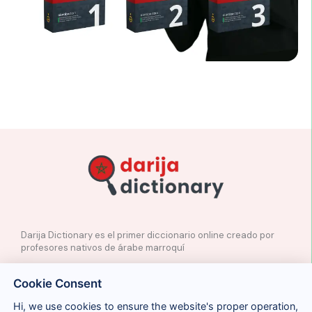
Darija Dictionary es el primer diccionario online creado por
profesores nativos de árabe marroquí
✉️
Contacto
Cookie Consent
📲
Redes Sociales
🤝🏼
Proponer palabras
Hi, we use cookies to ensure the website's proper operation,