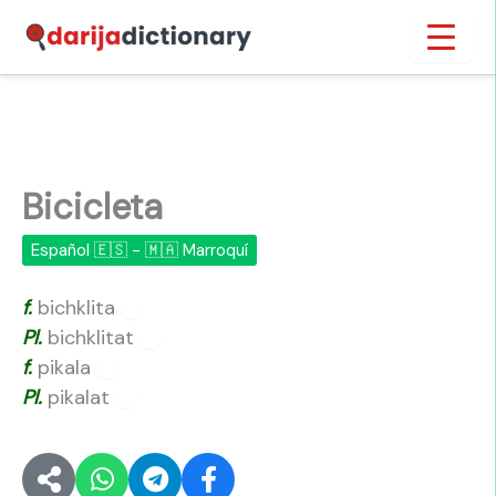
Ir
Inicio
›
Bicicleta
al
contenido
Bicicleta
Español 🇪🇸 - 🇲🇦 Marroquí
f.
bichklita
🔊
Pl.
bichklitat
🔊
f.
pikala
🔊
Pl.
pikalat
🔊