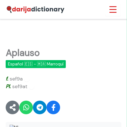
Ir
Inicio
›
Aplauso
al
contenido
Aplauso
Español 🇪🇸 - 🇲🇦 Marroquí
f.
sef9a
🔊
Pl.
sef9at
🔊