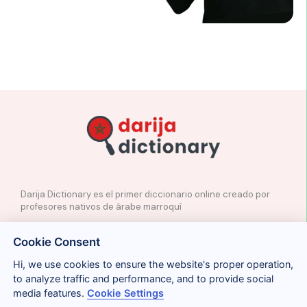
Darija Dictionary es el primer diccionario online creado por
profesores nativos de árabe marroquí
✉️
Contacto
Cookie Consent
📲
Redes Sociales
🤝🏼
Proponer palabras
Hi, we use cookies to ensure the website's proper operation,
to analyze traffic and performance, and to provide social
media features.
Cookie Settings