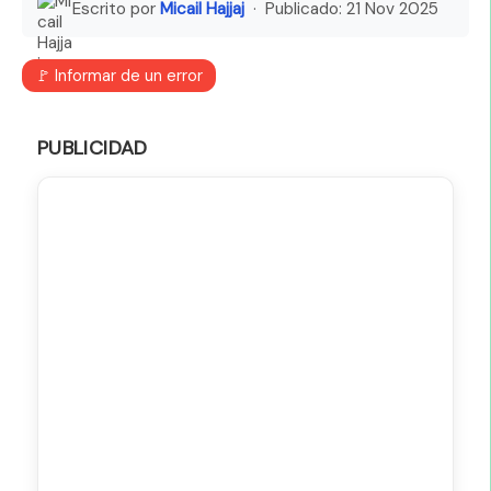
Escrito por
Micail Hajjaj
· Publicado:
21 Nov 2025
🚩 Informar de un error
PUBLICIDAD