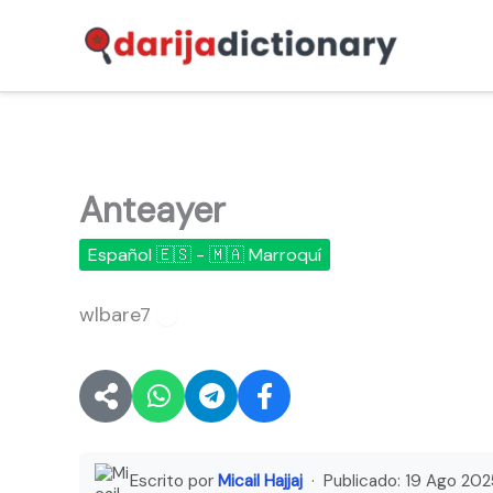
Ir
al
contenido
Anteayer
Español 🇪🇸 - 🇲🇦 Marroquí
wlbare7
🔊
Escrito por
Micail Hajjaj
· Publicado:
19 Ago 202