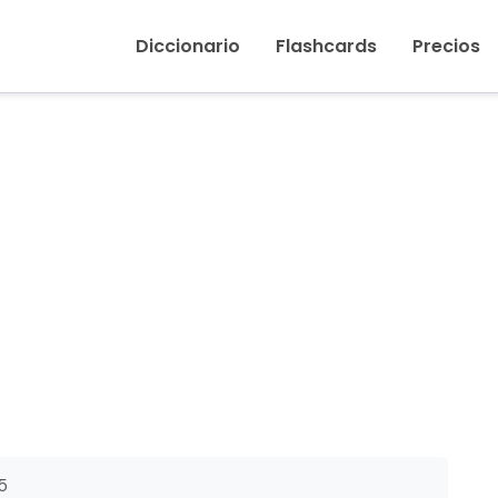
Inicio
›
Anteayer
Diccionario
Flashcards
Precios
5