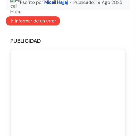
Escrito por
Micail Hajjaj
· Publicado:
19 Ago 2025
🚩 Informar de un error
PUBLICIDAD