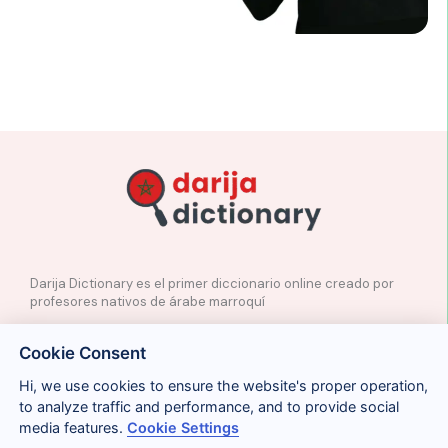
Darija Dictionary es el primer diccionario online creado por
profesores nativos de árabe marroquí
✉️
Contacto
Cookie Consent
📲
Redes Sociales
🤝🏼
Proponer palabras
Hi, we use cookies to ensure the website's proper operation,
to analyze traffic and performance, and to provide social
media features.
Cookie Settings