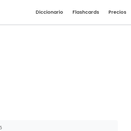
Inicio
›
Árabe (idioma)
Diccionario
Flashcards
Precios
5