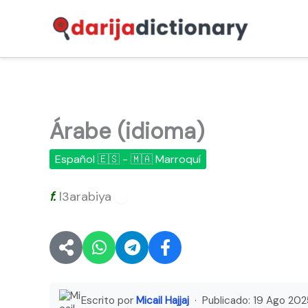
Ir
al
contenido
Árabe (idioma)
Español 🇪🇸 - 🇲🇦 Marroquí
f.
l3arabiya
🔊
Escrito por
Micail Hajjaj
· Publicado:
19 Ago 202