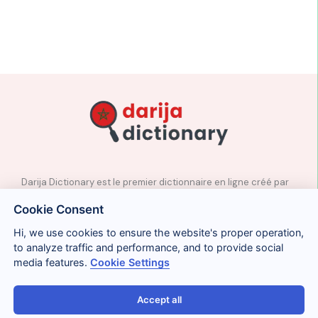
Darija Dictionary est le premier dictionnaire en ligne créé par
des professeurs natifs d’arabe marocain.
Cookie Consent
✉️
Contact
Hi, we use cookies to ensure the website's proper operation,
📲
Réseaux sociaux
to analyze traffic and performance, and to provide social
🤝🏼
Proposer des mots
media features.
Cookie Settings
Accept all
Avis légal
Cookies
Confidentialité
Conditions