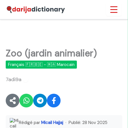
Aller
Inicio
›
Zoo (jardin animalier)
au
contenu
Zoo (jardin animalier)
Français 🇫🇷🇧🇪 - 🇲🇦 Marocain
7adi9a
🔊
Rédigé par
Micail Hajjaj
· Publié:
28 Nov 2025