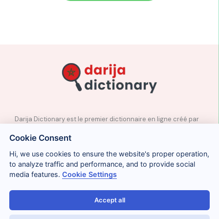
Darija Dictionary est le premier dictionnaire en ligne créé par
des professeurs natifs d’arabe marocain.
Cookie Consent
✉️
Contact
Hi, we use cookies to ensure the website's proper operation,
📲
Réseaux sociaux
to analyze traffic and performance, and to provide social
🤝🏼
Proposer des mots
media features.
Cookie Settings
Accept all
Avis légal
Cookies
Confidentialité
Conditions