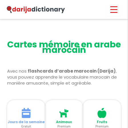
Aller
Inicio
›
Cartes mémoire en arabe marocain
au
contenu
Cartes mémoire en arabe
marocain
Avec nos
flashcards d’arabe marocain (Darija)
,
vous pouvez apprendre le vocabulaire marocain de
manière amusante, simple et agréable.
Jours de la semaine
Animaux
Fruits
Gratuit
Premium
Premium