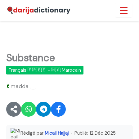
Aller
Inicio
›
Substance
au
contenu
Substance
Français 🇫🇷🇧🇪 - 🇲🇦 Marocain
f.
madda
🔊
Rédigé par
Micail Hajjaj
· Publié:
12 Déc 2025