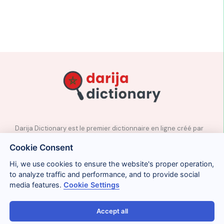
Darija Dictionary est le premier dictionnaire en ligne créé par
des professeurs natifs d’arabe marocain.
Cookie Consent
✉️
Contact
Hi, we use cookies to ensure the website's proper operation,
📲
Réseaux sociaux
to analyze traffic and performance, and to provide social
🤝🏼
Proposer des mots
media features.
Cookie Settings
Accept all
Avis légal
Cookies
Confidentialité
Conditions