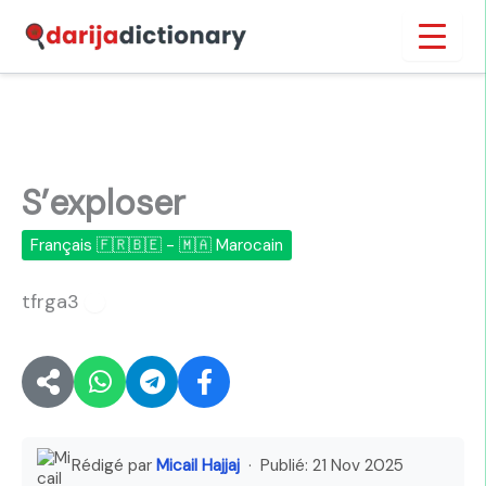
Aller
Inicio
›
S’exploser
au
contenu
S’exploser
Français 🇫🇷🇧🇪 - 🇲🇦 Marocain
tfrga3
🔊
Rédigé par
Micail Hajjaj
· Publié:
21 Nov 2025