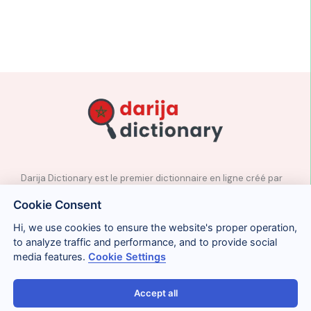
Darija Dictionary est le premier dictionnaire en ligne créé par
des professeurs natifs d’arabe marocain.
Cookie Consent
✉️
Contact
Hi, we use cookies to ensure the website's proper operation,
📲
Réseaux sociaux
to analyze traffic and performance, and to provide social
🤝🏼
Proposer des mots
media features.
Cookie Settings
Accept all
Avis légal
Cookies
Confidentialité
Conditions