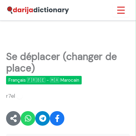
Aller
Inicio
›
Se déplacer (changer de place)
au
contenu
Se déplacer (changer de
place)
Français 🇫🇷🇧🇪 - 🇲🇦 Marocain
r7el
🔊