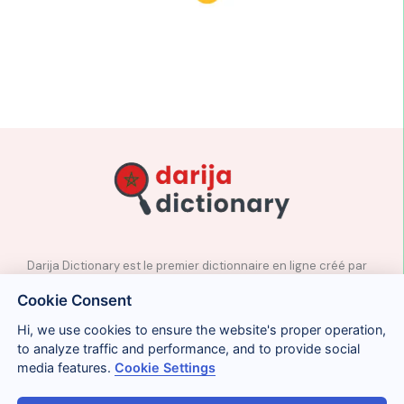
Darija Dictionary est le premier dictionnaire en ligne créé par
des professeurs natifs d’arabe marocain.
Cookie Consent
✉️
Contact
Hi, we use cookies to ensure the website's proper operation,
📲
Réseaux sociaux
to analyze traffic and performance, and to provide social
🤝🏼
Proposer des mots
media features.
Cookie Settings