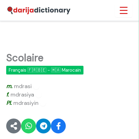
Aller
Inicio
›
Scolaire
au
contenu
Scolaire
Français 🇫🇷🇧🇪 - 🇲🇦 Marocain
m.
mdrasi
🔊
f.
mdrasiya
🔊
Pl.
mdrasiyin
🔊