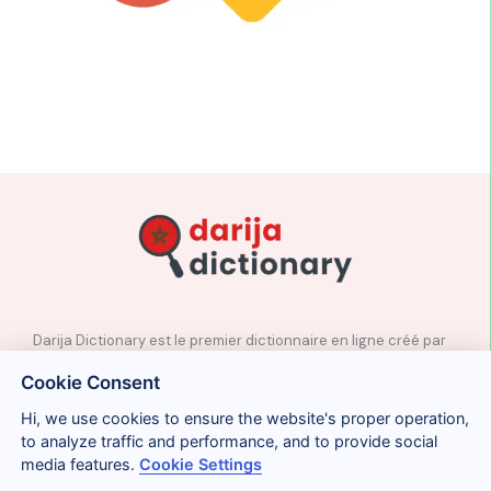
Darija Dictionary est le premier dictionnaire en ligne créé par
des professeurs natifs d’arabe marocain.
Cookie Consent
✉️
Contact
Hi, we use cookies to ensure the website's proper operation,
📲
Réseaux sociaux
to analyze traffic and performance, and to provide social
🤝🏼
Proposer des mots
media features.
Cookie Settings