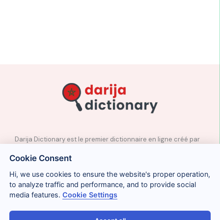
Darija Dictionary est le premier dictionnaire en ligne créé par
des professeurs natifs d’arabe marocain.
Cookie Consent
✉️
Contact
Hi, we use cookies to ensure the website's proper operation,
📲
Réseaux sociaux
to analyze traffic and performance, and to provide social
🤝🏼
Proposer des mots
media features.
Cookie Settings