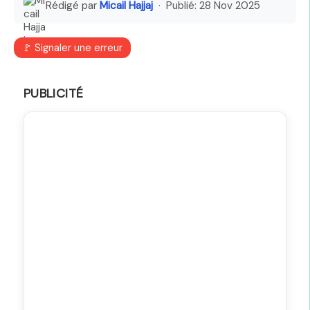
Rédigé par
Micail Hajjaj
· Publié:
28 Nov 2025
🚩 Signaler une erreur
PUBLICITÉ