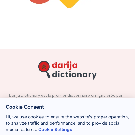
Darija Dictionary est le premier dictionnaire en ligne créé par
des professeurs natifs d’arabe marocain.
Cookie Consent
✉️
Contact
Hi, we use cookies to ensure the website's proper operation,
📲
Réseaux sociaux
to analyze traffic and performance, and to provide social
🤝🏼
Proposer des mots
media features.
Cookie Settings