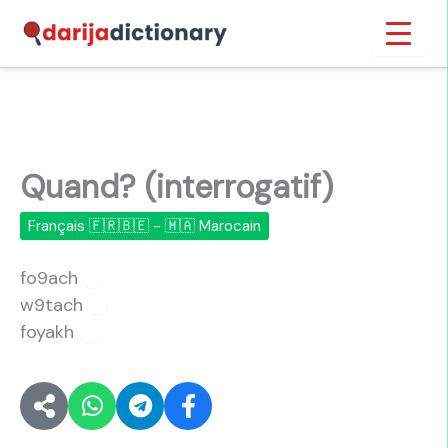
Aller
Inicio
›
Quand? (interrogatif)
au
contenu
Quand? (interrogatif)
Français 🇫🇷🇧🇪 - 🇲🇦 Marocain
fo9ach
🔊
w9tach
🔊
foyakh
🔊