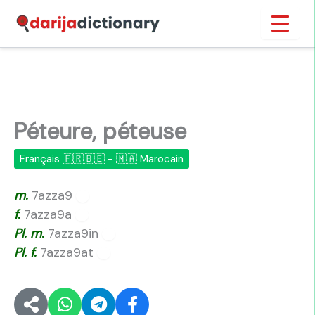
Aller
Inicio
›
Péteure, péteuse
au
contenu
Péteure, péteuse
Français 🇫🇷🇧🇪 - 🇲🇦 Marocain
m.
7azza9
🔊
f.
7azza9a
🔊
Pl.
m.
7azza9in
🔊
Pl.
f.
7azza9at
🔊