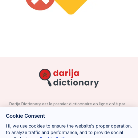
Darija Dictionary est le premier dictionnaire en ligne créé par
des professeurs natifs d’arabe marocain.
Cookie Consent
✉️
Contact
Hi, we use cookies to ensure the website's proper operation,
📲
Réseaux sociaux
to analyze traffic and performance, and to provide social
🤝🏼
Proposer des mots