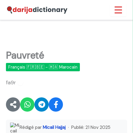
Aller
Inicio
›
Pauvreté
au
contenu
Pauvreté
Français 🇫🇷🇧🇪 - 🇲🇦 Marocain
fa9r
🔊
Rédigé par
Micail Hajjaj
· Publié:
21 Nov 2025