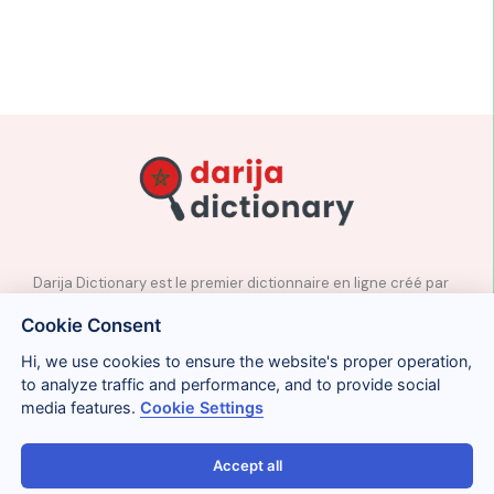
Darija Dictionary est le premier dictionnaire en ligne créé par
des professeurs natifs d’arabe marocain.
Cookie Consent
✉️
Contact
Hi, we use cookies to ensure the website's proper operation,
📲
Réseaux sociaux
to analyze traffic and performance, and to provide social
🤝🏼
Proposer des mots
media features.
Cookie Settings
Accept all
Avis légal
Cookies
Confidentialité
Conditions