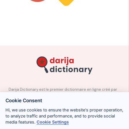
Darija Dictionary est le premier dictionnaire en ligne créé par
des professeurs natifs d’arabe marocain.
Cookie Consent
✉️
Contact
Hi, we use cookies to ensure the website's proper operation,
📲
Réseaux sociaux
to analyze traffic and performance, and to provide social
🤝🏼
Proposer des mots
media features.
Cookie Settings