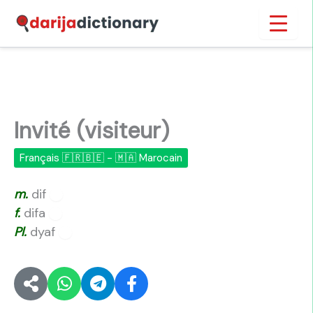
Aller
Inicio
›
Invité (visiteur)
au
contenu
Invité (visiteur)
Français 🇫🇷🇧🇪 - 🇲🇦 Marocain
m.
dif
🔊
f.
difa
🔊
Pl.
dyaf
🔊