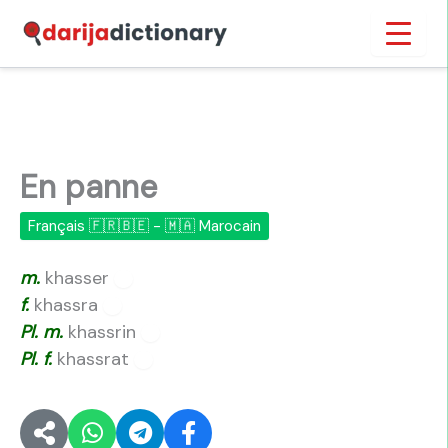
Aller
Inicio
›
En panne
au
contenu
En panne
Français 🇫🇷🇧🇪 - 🇲🇦 Marocain
m.
khasser
🔊
f.
khassra
🔊
Pl.
m.
khassrin
🔊
Pl.
f.
khassrat
🔊