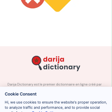
Darija Dictionary est le premier dictionnaire en ligne créé par
des professeurs natifs d’arabe marocain.
Cookie Consent
✉️
Contact
Hi, we use cookies to ensure the website's proper operation,
📲
Réseaux sociaux
to analyze traffic and performance, and to provide social
🤝🏼
Proposer des mots