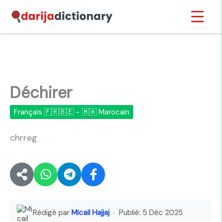
Aller
Inicio
›
Déchirer
au
contenu
Déchirer
Français 🇫🇷🇧🇪 - 🇲🇦 Marocain
chrreg
🔊
Rédigé par
Micail Hajjaj
· Publié:
5 Déc 2025