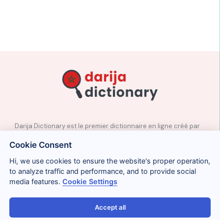
Darija Dictionary est le premier dictionnaire en ligne créé par
des professeurs natifs d’arabe marocain.
Cookie Consent
✉️
Contact
Hi, we use cookies to ensure the website's proper operation,
📲
Réseaux sociaux
to analyze traffic and performance, and to provide social
🤝🏼
Proposer des mots
media features.
Cookie Settings
Accept all
Avis légal
Cookies
Confidentialité
Conditions