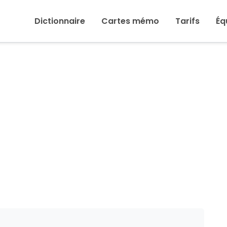
Inicio
›
Début
Dictionnaire
Cartes mémo
Tarifs
Éq