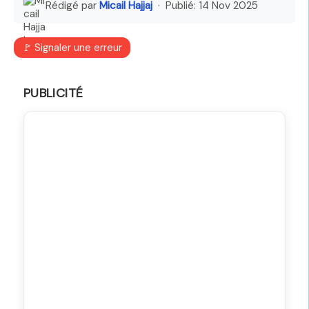
Rédigé par
Micail Hajjaj
· Publié:
14 Nov 2025
🚩 Signaler une erreur
PUBLICITÉ