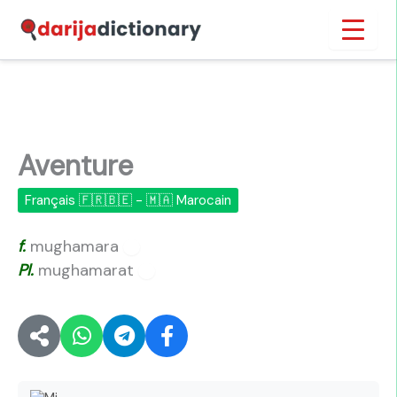
Aller
Inicio
›
Aventure
au
contenu
Aventure
Français 🇫🇷🇧🇪 - 🇲🇦 Marocain
f.
mughamara
🔊
Pl.
mughamarat
🔊