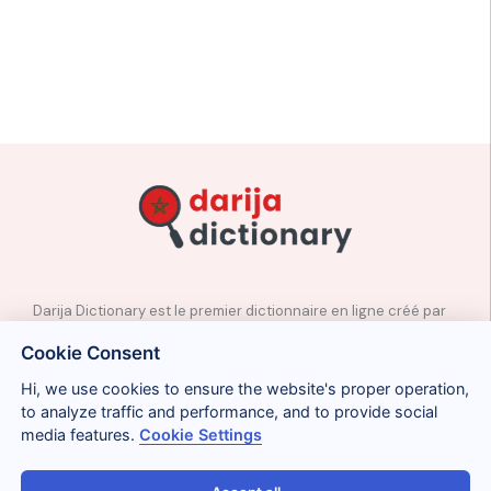
Darija Dictionary est le premier dictionnaire en ligne créé par
des professeurs natifs d’arabe marocain.
Cookie Consent
✉️
Contact
Hi, we use cookies to ensure the website's proper operation,
📲
Réseaux sociaux
to analyze traffic and performance, and to provide social
🤝🏼
Proposer des mots
media features.
Cookie Settings